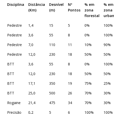
Disciplina
Distância
Desnível
Nº
% em
% em
(Km)
(m)
Pontos
zona
zona
florestal
urba
Pedestre
1,4
15
5
0%
100%
Pedestre
3,6
55
8
0%
100%
Pedestre
7,0
110
11
10%
90%
Pedestre
12,0
230
18
50%
50%
BTT
3,6
55
8
0%
100%
BTT
12,0
230
18
50%
50%
BTT
17,1
350
19
75%
25%
BTT
25,0
500
26
70%
30%
Rogaine
21,4
475
34
70%
30%
Precisão
0,2
5
6
100%
100%