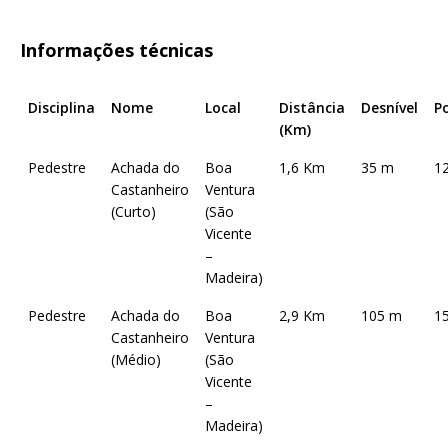
Informações técnicas
Disciplina
Nome
Local
Distância
Desnível
P
(Km)
Pedestre
Achada do
Boa
1,6 Km
35 m
1
Castanheiro
Ventura
(Curto)
(São
Vicente
–
Madeira)
Pedestre
Achada do
Boa
2,9 Km
105 m
1
Castanheiro
Ventura
(Médio)
(São
Vicente
–
Madeira)