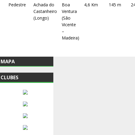
Pedestre
Achada do
Boa
4,6 Km
145 m
2
Castanheiro
Ventura
(Longo)
(São
Vicente
–
Madeira)
MAPA
CLUBES