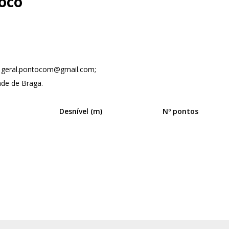
oco”
l geral.pontocom@gmail.com;
ade de Braga.
Desnível (m)
Nº pontos