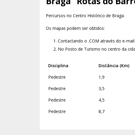
Braga “Rotas do Barr
Percursos no Centro Histórico de Braga.
Os mapas podem ser obtidos:
Contactando o .COM através do e-mai
No Posto de Turismo no centro da cid
Disciplina
Distância (Km)
Pedestre
1,9
Pedestre
3,5
Pedestre
4,5
Pedestre
8,7