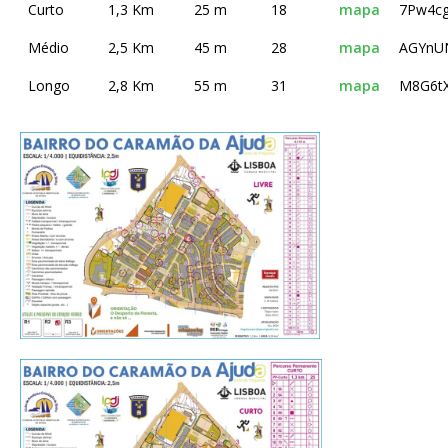
Curto
1,3 Km
25 m
18
mapa
7Pw4c
Médio
2,5 Km
45 m
28
mapa
AGYnU
Longo
2,8 Km
55 m
31
mapa
M8G6t