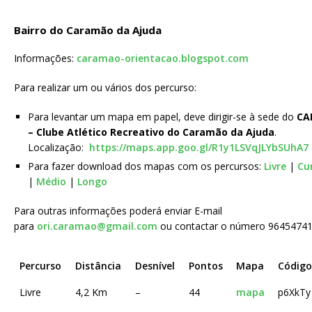
Bairro do Caramão da Ajuda
Informações:
caramao-orientacao.blogspot.com
Para realizar um ou vários dos percurso:
Para levantar um mapa em papel, deve dirigir-se à sede do
CA
– Clube Atlético Recreativo do Caramão da Ajuda
.
Localização:
https://maps.app.goo.gl/R1y1LSVqJLYbSUhA7
Para fazer download dos mapas com os percursos:
Livre
|
Cu
|
Médio
|
Longo
Para outras informações poderá enviar E-mail
para
ori.caramao@gmail.com
ou contactar o número 96454741
Percurso
Distância
Desnível
Pontos
Mapa
Código
Livre
4,2 Km
–
44
mapa
p6XkTy