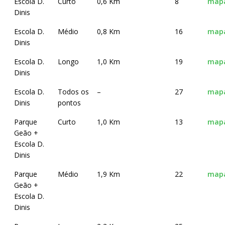
Escola D.
Curto
0,6 Km
8
map
Dinis
Escola D.
Médio
0,8 Km
16
map
Dinis
Escola D.
Longo
1,0 Km
19
map
Dinis
Escola D.
Todos os
–
27
map
Dinis
pontos
Parque
Curto
1,0 Km
13
map
Geão +
Escola D.
Dinis
Parque
Médio
1,9 Km
22
map
Geão +
Escola D.
Dinis