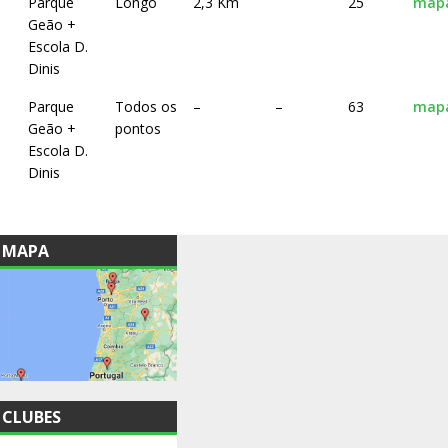
Parque
Longo
2,3 Km
25
map
Geão +
Escola D.
Dinis
Parque
Todos os
–
–
63
map
Geão +
pontos
Escola D.
Dinis
MAPA
CLUBES