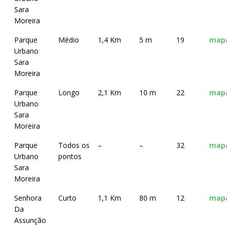
Sara
Moreira
Parque
Médio
1,4 Km
5 m
19
map
Urbano
Sara
Moreira
Parque
Longo
2,1 Km
10 m
22
map
Urbano
Sara
Moreira
Parque
Todos os
–
–
32
map
Urbano
pontos
Sara
Moreira
Senhora
Curto
1,1 Km
80 m
12
map
Da
Assunção