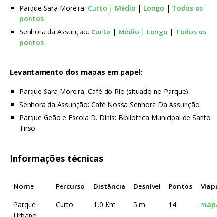
Parque Sara Moreira:
Curto
|
Médio
|
Longo
|
Todos os
pontos
Senhora da Assunção:
Curto
|
Médio
|
Longo
|
Todos os
pontos
Levantamento dos mapas em papel:
Parque Sara Moreira: Café do Rio (situado no Parque)
Senhora da Assunção: Café Nossa Senhora Da Assunção
Parque Geão e Escola D. Dinis: Biblioteca Municipal de Santo
Tirso
Informações técnicas
Nome
Percurso
Distância
Desnível
Pontos
Map
Parque
Curto
1,0 Km
5 m
14
map
Urbano