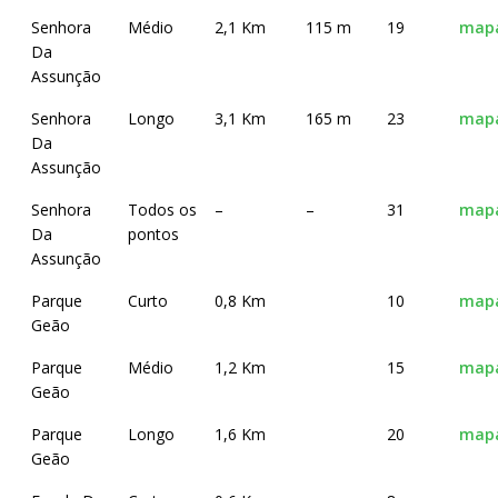
Senhora
Médio
2,1 Km
115 m
19
map
Da
Assunção
Senhora
Longo
3,1 Km
165 m
23
map
Da
Assunção
Senhora
Todos os
–
–
31
map
Da
pontos
Assunção
Parque
Curto
0,8 Km
10
map
Geão
Parque
Médio
1,2 Km
15
map
Geão
Parque
Longo
1,6 Km
20
map
Geão